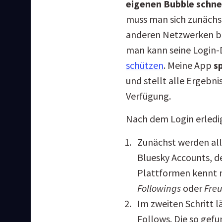
eigenen Bubble schnel
muss man sich zunächst
anderen Netzwerken bie
man kann seine Login-D
schützen
. Meine App 
s
und stellt alle Ergebni
Verfügung.
Nach dem Login erledig
Zunächst werden al
Bluesky Accounts, de
Plattformen kennt 
Followings
oder
Fre
Im zweiten Schritt l
Follows. Die so gef