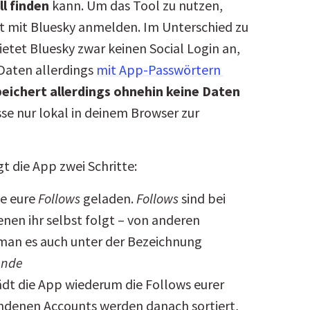
l finden
 kann. Um das Tool zu nutzen, 
 mit Bluesky anmelden. Im Unterschied zu 
tet Bluesky zwar keinen Social Login an, 
aten allerdings 
mit App-Passwörtern 
peichert allerdings ohnehin keine Daten
sse nur lokal in deinem Browser zur 
t die App zwei Schritte:
le eure
Follows
geladen.
Follows
sind bei
nen ihr selbst folgt – von anderen
man es auch unter der Bezeichnung
unde
ädt die App wiederum die Follows eurer
undenen Accounts werden danach sortiert,