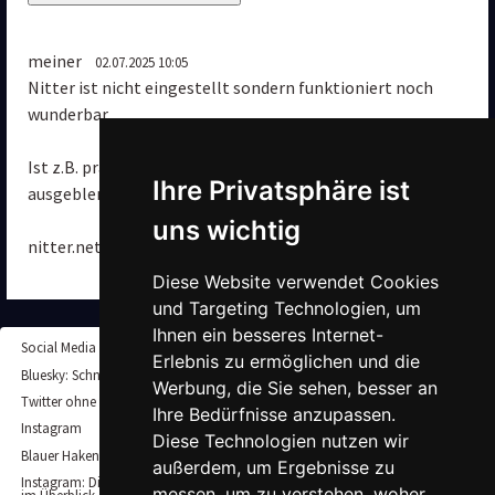
meiner
02.07.2025 10:05
Nitter ist nicht eingestellt sondern funktioniert noch 
wunderbar.

Ist z.B. praktisch, um sich vom Post-Starter 
Ihre Privatsphäre ist 
ausgeblendete Kommentare anzusehen.

uns wichtig
nitter.net
Auf Kommentar antworten
Diese Website verwendet Cookies 
und Targeting Technologien, um 
Ihnen ein besseres Internet-
Social Media
Erlebnis zu ermöglichen und die 
Bluesky: Schnell und einfach Accounts finden
Werbung, die Sie sehen, besser an 
Twitter ohne Account nutzen – so klappt es noch immer
Ihre Bedürfnisse anzupassen. 
Instagram
Diese Technologien nutzen wir 
Blauer Haken bei Instagram: So erhält man den verifizierten Account
außerdem, um Ergebnisse zu 
Instagram: Die aktuellen Post-Formate und Bildgrößen für Posts und Story
messen, um zu verstehen, woher 