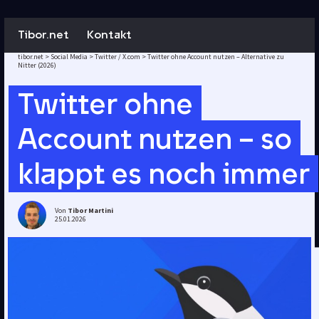
Tibor.net
Kontakt
tibor.net
>
Social Media
>
Twitter / X.com
>
Twitter ohne Account nutzen – Alternative zu
Nitter (2026)
Twitter ohne
Account nutzen – so
klappt es noch immer
Von
Tibor Martini
25.01.2026