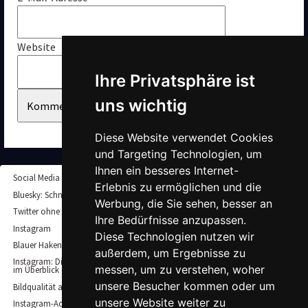
Website
Ihre Privatsphäre ist 
uns wichtig
Diese Website verwendet Cookies 
und Targeting Technologien, um 
Ihnen ein besseres Internet-
Social Media
Erlebnis zu ermöglichen und die 
Bluesky: Schnell und einfach Accounts finden
Werbung, die Sie sehen, besser an 
Twitter ohne Account nutzen – so klappt es noch immer
Ihre Bedürfnisse anzupassen. 
Instagram
Diese Technologien nutzen wir 
Blauer Haken bei Instagram: So erhält man den verifizierten Account
außerdem, um Ergebnisse zu 
Instagram: Die aktuellen Post-Formate und Bildgrößen für Posts und Story
messen, um zu verstehen, woher 
im Überblick
unsere Besucher kommen oder um 
Bildqualität auf Instagram verbessern: Tipps für die optimalen Einstellungen
unsere Website weiter zu 
Instagram-Account löschen oder deaktivieren – so geht’s