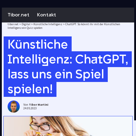
Tibor.net
Kontakt
tibor.net
>
Digital
>
Künstliche Intelligenz
>
ChatGPT: So könnt ihr mit der Künstlichen
Intelligenz ein Quiz spielen
Künstliche
Intelligenz: ChatGPT,
lass uns ein Spiel
spielen!
Von
Tibor Martini
24.05.2023