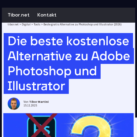
Tibor.net
Kontakt
tibor.net
>
Digital
>
Tools
>
Beste gratis Alternative zu Photoshop und Illustrator (2026)
Die beste kostenlose
Alternative zu Adobe
Photoshop und
Illustrator
Von
Tibor Martini
15.11.2025